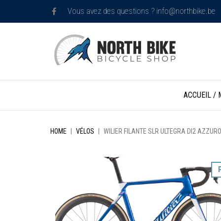
Vous avez des questions ?
info@northbike.be
Skip
ACCUEIL /
to
content
HOME
|
VÉLOS
|
WILIER FILANTE SLR ULTEGRA DI2 AZZURO