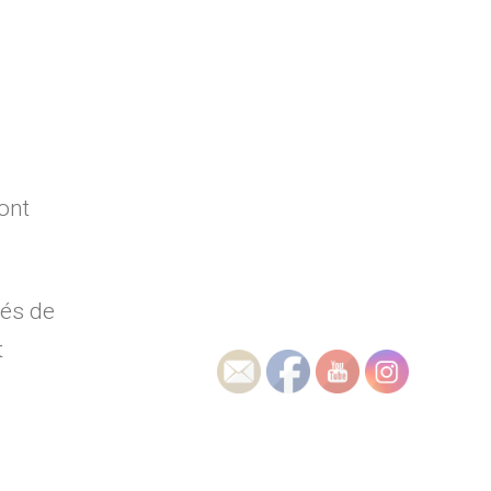
sont
tés de
t