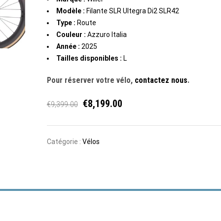
Modèle :
Filante SLR Ultegra Di2 SLR42
Type :
Route
Couleur :
Azzuro Italia
Année :
2025
Tailles disponibles :
L
Pour réserver votre vélo,
contactez nous
.
€
8,199.00
€
9,399.00
Catégorie :
Vélos