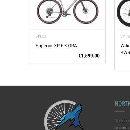
VÉLOS
VÉLO
Superior XR 6.3 GRA
Wili
SWR
€
1,599.00
NORTH
Restons 
histoire