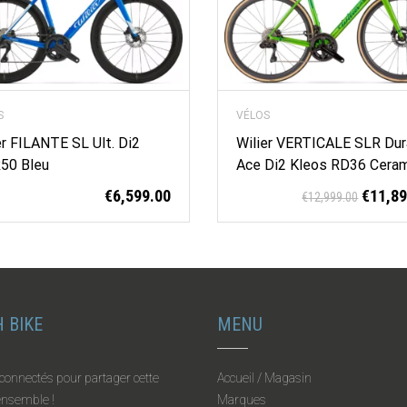
S
VÉLOS
er FILANTE SL Ult. Di2
Wilier VERTICALE SLR Dur
50 Bleu
Ace Di2 Kleos RD36 Cera
€
6,599.00
€
11,8
€
12,999.00
 BIKE
MENU
connectés pour partager cette
Accueil / Magasin
 ensemble !
Marques