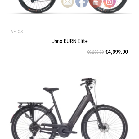
VÉLOS
Unno BURN Elite
€
4,399.00
€
6,299.00